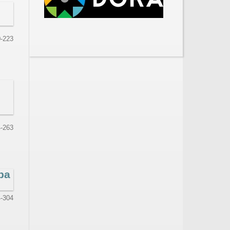
-223
-263
ba
-304