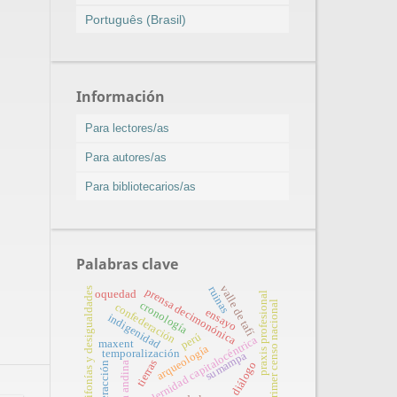
Português (Brasil)
Información
Para lectores/as
Para autores/as
Para bibliotecarios/as
Palabras clave
valle de tafí
ruinas
polifonías y desigualdades
prensa decimonónica
oquedad
praxis profesional
primer censo nacional
cronología
confederación
ensayo
indigenidad
perú
modernidad capitalocéntrica
maxent
arqueología
temporalización
sumampa
tierras
diálogo
interacción
área andina