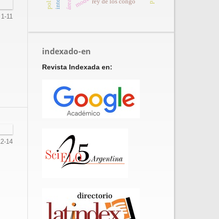
rey de los congo
1-11
indexado-en
Revista Indexada en:
12-14