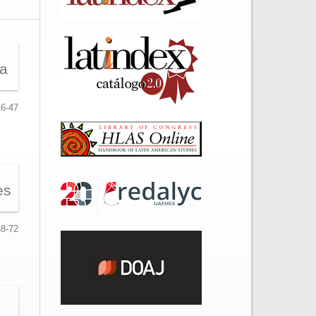
ra
16-47
es
48-72