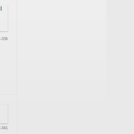
l
-336
-341