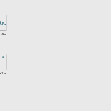
ta.
-347
 a
-352