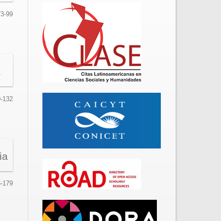
73-99
a
-132
ia
-179