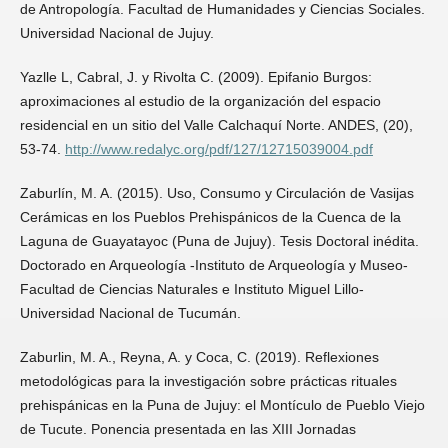
de Antropología. Facultad de Humanidades y Ciencias Sociales.
Universidad Nacional de Jujuy.
Yazlle L, Cabral, J. y Rivolta C. (2009). Epifanio Burgos:
aproximaciones al estudio de la organización del espacio
residencial en un sitio del Valle Calchaquí Norte. ANDES, (20),
53-74.
http://www.redalyc.org/pdf/127/12715039004.pdf
Zaburlín, M. A. (2015). Uso, Consumo y Circulación de Vasijas
Cerámicas en los Pueblos Prehispánicos de la Cuenca de la
Laguna de Guayatayoc (Puna de Jujuy). Tesis Doctoral inédita.
Doctorado en Arqueología -Instituto de Arqueología y Museo-
Facultad de Ciencias Naturales e Instituto Miguel Lillo-
Universidad Nacional de Tucumán.
Zaburlin, M. A., Reyna, A. y Coca, C. (2019). Reflexiones
metodológicas para la investigación sobre prácticas rituales
prehispánicas en la Puna de Jujuy: el Montículo de Pueblo Viejo
de Tucute. Ponencia presentada en las XIII Jornadas