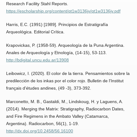
Research Facility Stahl Reports.
https://escholarship.org/content/qt1w3136jv/qt1w3136jv.pdf
Harris, E.C. (1991) [1989]. Principios de Estratigrafía
Arqueológica. Editorial Crítica.
Krapovickas, P. (1958-59). Arqueología de la Puna Argentina.
Anales de Arqueología y Etnología, (14-15), 53-113.
http://bdigital.uncu.edu.ar/13908
Leibowicz, I. (2020). El color de la tierra. Pensamientos sobre la
predilección de los inkas por el color rojo. Bulletin de l'Institut
français d'études andines, (49 -3), 373-392.
Marconetto, M. B., Gastaldi, M., Lindskoug, H. y Laguens, A.
(2014). Merging the Matrix: Stratigraphy, Radiocarbon Dates,
and Fire Regimens in the Ambato Valley (Catamarca,
Argentina). Radiocarbon, 56(1), 1-19.
http://dx.doi.org/10.2458/56.16100