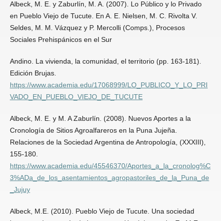
Albeck, M. E. y Zaburlín, M. A. (2007). Lo Público y lo Privado
en Pueblo Viejo de Tucute. En A. E. Nielsen, M. C. Rivolta V.
Seldes, M. M. Vázquez y P. Mercolli (Comps.), Procesos
Sociales Prehispánicos en el Sur
Andino. La vivienda, la comunidad, el territorio (pp. 163-181).
Edición Brujas.
https://www.academia.edu/17068999/LO_PUBLICO_Y_LO_PRI
VADO_EN_PUEBLO_VIEJO_DE_TUCUTE
Albeck, M. E. y M. A Zaburlín. (2008). Nuevos Aportes a la
Cronología de Sitios Agroalfareros en la Puna Jujeña.
Relaciones de la Sociedad Argentina de Antropología, (XXXIII),
155-180.
https://www.academia.edu/45546370/Aportes_a_la_cronolog%C
3%ADa_de_los_asentamientos_agropastoriles_de_la_Puna_de
_Jujuy
Albeck, M.E. (2010). Pueblo Viejo de Tucute. Una sociedad