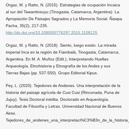
Orgaz, M. y Ratto, N. (2015). Estrategias de ocupación Incaica
al sur del Tawantinsuyu (Tinogasta, Catamarca, Argentina): La
Apropiación De Paisajes Sagrados y La Memoria Social. Ñawpa
Pacha, 35(2), 217-235.
http://dx.doi.org/10.1080/00776297.2015.1108125
Orgaz, M. y Ratto, N. (2018). Siento, luego existo. La mirada
imperial Inca en la región de Fiambalá, Tinogasta, Catamarca,
Argentina. En M. A. Muñoz (Edit.), Interpretando Huellas:
Arqueología, Etnohistoria y Etnografía de los Andes y sus
Tierras Bajas (pp. 537-550). Grupo Editorial Kipus.
Pey, L. (2020). Tejedores de Andenes. Una interpretación de la
historia del paisaje agrícola de Cusi Cusi (Rinconada, Puna de
Jujuy). Tesis Doctoral inédita. Doctorado en Arqueología.
Facultad de Filosofía y Letras. Universidad Nacional de Buenos
Aires.
Tejedores_de_andenes_una_interpretaci%C3%B3n_de_la_histori