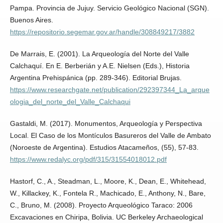
Pampa. Provincia de Jujuy. Servicio Geológico Nacional (SGN).
Buenos Aires.
https://repositorio.segemar.gov.ar/handle/308849217/3882
De Marrais, E. (2001). La Arqueología del Norte del Valle
Calchaquí. En E. Berberián y A.E. Nielsen (Eds.), Historia
Argentina Prehispánica (pp. 289-346). Editorial Brujas.
https://www.researchgate.net/publication/292397344_La_arque
ologia_del_norte_del_Valle_Calchaqui
Gastaldi, M. (2017). Monumentos, Arqueología y Perspectiva
Local. El Caso de los Montículos Basureros del Valle de Ambato
(Noroeste de Argentina). Estudios Atacameños, (55), 57-83.
https://www.redalyc.org/pdf/315/31554018012.pdf
Hastorf, C., A., Steadman, L., Moore, K., Dean, E., Whitehead,
W., Killackey, K., Fontela R., Machicado, E., Anthony, N., Bare,
C., Bruno, M. (2008). Proyecto Arqueológico Taraco: 2006
Excavaciones en Chiripa, Bolivia. UC Berkeley Archaeological