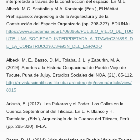
interpretada a través de la construcción del espacio. En M.E.
Albeck, M.C. Scattolín y M.A. Korstanje (Eds.), El Hábitat
Prehispánico: Arqueología de la Arquitectura y de la
Construcción del Espacio Organizado (pp. 298-327). EDIUNJu..
https://www.academia.edu/17068966/PUEBLO_VIEJO_DE_TUC
UTE_UNA_SOCIEDAD_INTERPRETADA_A_TRAV%C3%89S_D
E_LA_CONSTRUCCI%C3%93N_DEL_ESPACIO
Albeck, M. E., Basso, D. M., Tolaba, J. L. y Zaburlín, M. A.
(2019). Aportes a la Historia Ocupacional de Pueblo Viejo de
Tucute, Puna de Jujuy. Estudios Sociales del NOA, (21), 85-112.
http://revistascientificas.filo.uba.ar/index.php/esnoa/article/view/
8915
Arkush, E. (2012). Los Pukaras y el Poder: Los Collas en la
Cuenca Septentrional del Titicaca. En L. F. Blanco y H.
Tantaleán, (Eds.), Arqueología de la Cuenca del Titicaca, Perú
(pp. 295-320). IFEA.