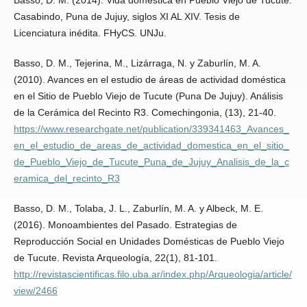
Basso, D. M. (2014). Vida doméstica en Pueblo Viejo de Tucute.
Casabindo, Puna de Jujuy, siglos XI AL XIV. Tesis de
Licenciatura inédita. FHyCS. UNJu.
Basso, D. M., Tejerina, M., Lizárraga, N. y Zaburlín, M. A.
(2010). Avances en el estudio de áreas de actividad doméstica
en el Sitio de Pueblo Viejo de Tucute (Puna De Jujuy). Análisis
de la Cerámica del Recinto R3. Comechingonia, (13), 21-40.
https://www.researchgate.net/publication/339341463_Avances_
en_el_estudio_de_areas_de_actividad_domestica_en_el_sitio_
de_Pueblo_Viejo_de_Tucute_Puna_de_Jujuy_Analisis_de_la_c
eramica_del_recinto_R3
Basso, D. M., Tolaba, J. L., Zaburlín, M. A. y Albeck, M. E.
(2016). Monoambientes del Pasado. Estrategias de
Reproducción Social en Unidades Domésticas de Pueblo Viejo
de Tucute. Revista Arqueología, 22(1), 81-101.
http://revistascientificas.filo.uba.ar/index.php/Arqueologia/article/
view/2466