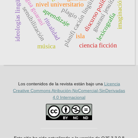
ideologías lingüísticas
planifi cación lingüística
lengua guaraní
discurso político
guaraní jesuítico
imaginación
nivel universitario
sensibilización
plagio
aprendizaje
lexicografía
ritualidad
isla
ciencia ficción
música
Los contenidos de la revista están bajo una
Licencia
Creative Commons Atribución-NoComercial-SinDerivadas
4.0 Internacional
Este sitio ha sido actualizado a la versión de OJS 3.3.0.8