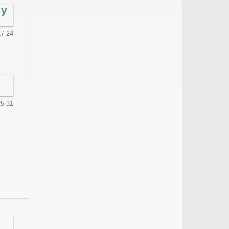
 y
17-24
25-31