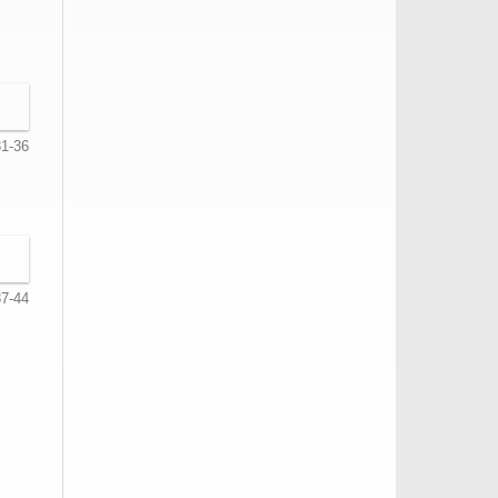
31-36
37-44