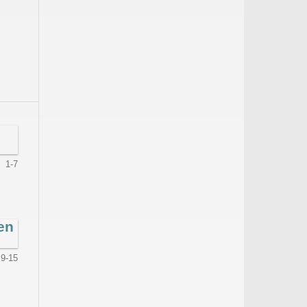
1-7
en
9-15