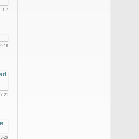
1-7
9-16
tad
17-21
le
23-29