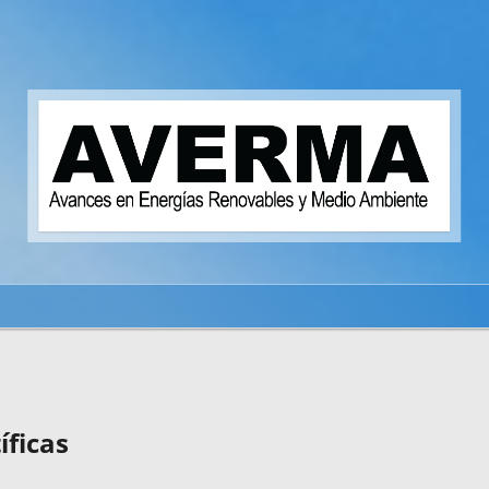
s
íficas