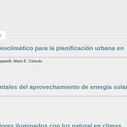
e
ioclimático para la planificación urbana en
pparelli, Mario E. Cúnsulo
tales del aprovechamiento de energía sola
riores iluminados con luz natural en climas