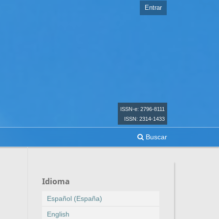
Entrar
ISSN-e: 2796-8111
ISSN: 2314-1433
Buscar
Idioma
Español (España)
English