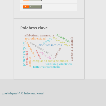
Palabras clave
plataformas
alfabetismo transmedia
empleabilidad
acceso a la energía
tecnodiversidad
energía
trama emotiva
procesos educativos
pobreza energética
discursos médicos
pandemia
jóvenes
educación
sexualidad
sentidos
energías no convencionales
transición energética
narrativas transmedia
artirIgual 4.0 Internacional.