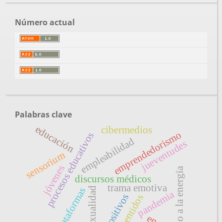
Número actual
Palabras clave
educación
cibermedios
emprendedorismo
procesos educativos
empleabilidad
jueventudes
sensorium
jóvenes
acceso a la energía
discursos médicos
trama emotiva
plataformas
sexualidad
pandemia
dispositivos
sentidos