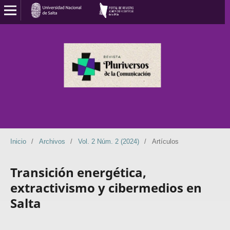
Inicio
/
Archivos
/
Vol. 2 Núm. 2 (2024)
/
Artículos
Transición energética,
extractivismo y cibermedios en
Salta