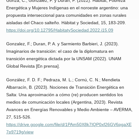
Gonza, C.; Gonzalez, F. y Duran, P. (2022). Hábitat, Pobreza
Energética y Mujeres Indígenas en el noroeste argentino: una
propuesta interseccional para comunidades en zonas rurales
aisladas del Chaco salteño. Hábitat y Sociedad, 15, 183-209.
https://doi.org/10.12795/HabitatySociedad.2022.i15.09
Gonzalez, F.; Duran, P. A. y Sarmiento Barbieri, J. (2023).
Imaginarios de transición: el caso de la diplomatura en
transición energética dictada por la UNSAM (2022). UNAM
Global Revista [En prensa].
González, F. D. F.; Pedraza, M. L.; Cornú, C. N.; Mendieta
Albarracín, B. (2023). Nociones de Transición Energética en
Salta: Una aproximación a cómo (re) producen sentidos los
medios de comunicación locales (Argentina, 2023). Revista
Avances en Energías Renovables y Medio Ambiente – AVERMA,
27, 515-526.
https://drive.google.com/file/d/1PAm50X8k7IQP0xf26GV6pgaXE
7p9719g/view