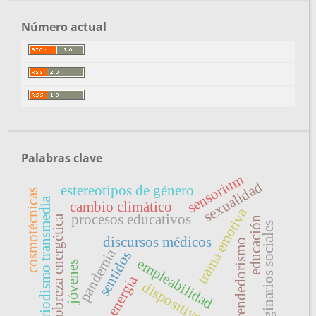
Número actual
Palabras clave
sensorium
sexualidad
estereotipos de género
cosmotécnicas
periodismo transmedia
cambio climático
trama emotiva
procesos educativos
pobreza energética
educación
imaginarios sociales
discursos médicos
emprendedorismo
pandemia
sentidos
empleabilidad
jóvenes
energía
dispositivos