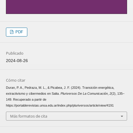
PDF
Publicado
2024-08-26
Cómo citar
Duran, P. A., Pedraza, M. L., & Picabea, J. F. (2024). Transición energética,
extractivismo y cibermedios en Salta.
Pluriversos De La Comunicación
,
2
(2), 135–
149. Recuperado a partir de
https://portalderevistas.unsa.edu.ar/index.php/pluriversos/article/view/4191
Más formatos de cita