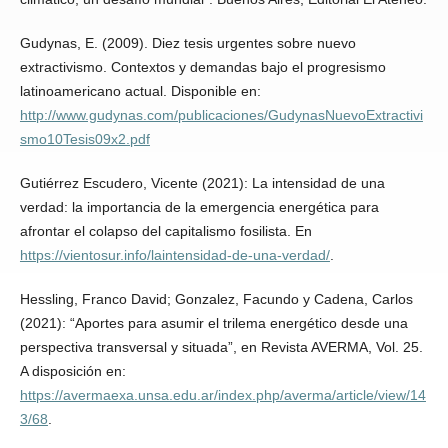
Gudynas, E. (2009). Diez tesis urgentes sobre nuevo
extractivismo. Contextos y demandas bajo el progresismo
latinoamericano actual. Disponible en:
http://www.gudynas.com/publicaciones/GudynasNuevoExtractivi
smo10Tesis09x2.pdf
Gutiérrez Escudero, Vicente (2021): La intensidad de una
verdad: la importancia de la emergencia energética para
afrontar el colapso del capitalismo fosilista. En
https://vientosur.info/laintensidad-de-una-verdad/
.
Hessling, Franco David; Gonzalez, Facundo y Cadena, Carlos
(2021): “Aportes para asumir el trilema energético desde una
perspectiva transversal y situada”, en Revista AVERMA, Vol. 25.
A disposición en:
https://avermaexa.unsa.edu.ar/index.php/averma/article/view/14
3/68
.