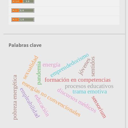
Palabras clave
emprendedorismo
sexualidad
jóvenes
sentidos
energía
pandemia
pobreza energética
formación en competencias
energías no convencionales
procesos educativos
discursos médicos
empleabilidad
trama emotiva
educación
sensorium