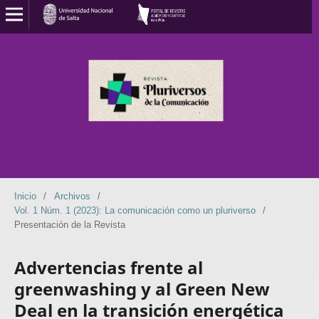
Inicio
/
Archivos
/
Vol. 1 Núm. 1 (2023): La comunicación como un pluriverso
/
Presentación de la Revista
Advertencias frente al
greenwashing y al Green New
Deal en la transición energética