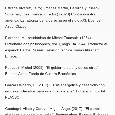
Estrada Álvarez, Jairo; Jiménez Martín, Carolina y Puello-
Socarrás, José Francisco (edrs.) (2020) Contra nuestra
américa. Estrategias de la derecha en el siglo XXI. Buenos
Aires, Clacso.
Florence, M. -seudónimo de Michel Foucault- (1984).
Dictionaire des philosophes, Vol. I, págs. 941-944. Traductor al
español: Carlos Pissinis. Revisión técnica Tomás Abraham.
Enlace.
Foucault, Michel (2009): “El gobierno de sí y de los otros”.
Buenos Aires, Fondo de Cultura Económica.
García Delgado, D. (2017) “Crisis energética y desarrollo con
inclusión. Desafíos para una nueva etapa”. Publicación digital
FLACSO.
Guadagni, Alieto y Cuervo, Miguel Ángel (2017): “El cambio
climático, un desafío mundial”. Buenos Aires, Editorial El Ateneo.