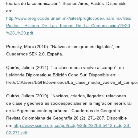
teorías de la comunicación”. Buenos Aires, Paidós. Disponible
en:
http://www.proglocode.unam.mx/sites/proglocode.unam.mx/files/
Paidos__Historia_De_Las_Teorias_De_La_Comunicacion1%20
%281%29.pdf
.
Prensky, Marc (2010): “Nativos e inmigrantes digitales”, en
Cuadernos SEK 2.0. España.
Quirós, Julieta (2014): “La clase media vuelve al campo”, en
LeMonde Diplomatique Edición Cono Sur. Disponible en:
file:///C:/Users/BGH/Downloads/La_clase_media_vuelve_al_campo.
Quirós, Julieta (2019): “Nacidos, criados, llegados: relaciones
de clase y geometrías socioespaciales en la migración neorrural
de la Argentina contemporánea.” Cuadernos de Geografía:
Revista Colombiana de Geografía 28 (2): 271-287. Disponible
en:
http://www.scielo.org.co/pdf/rcdg/v28n2/2256-5442-rcdg-28-
02-271.pdf
.