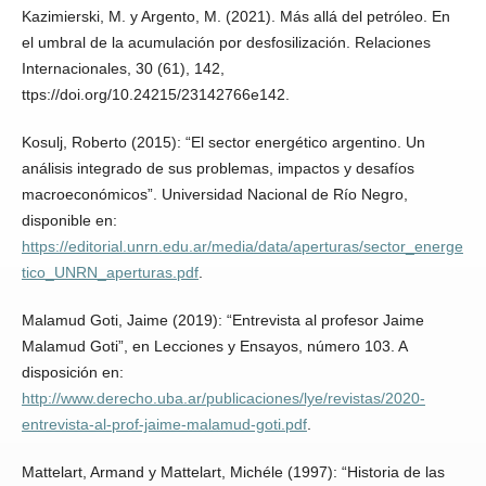
Kazimierski, M. y Argento, M. (2021). Más allá del petróleo. En
el umbral de la acumulación por desfosilización. Relaciones
Internacionales, 30 (61), 142,
ttps://doi.org/10.24215/23142766e142.
Kosulj, Roberto (2015): “El sector energético argentino. Un
análisis integrado de sus problemas, impactos y desafíos
macroeconómicos”. Universidad Nacional de Río Negro,
disponible en:
https://editorial.unrn.edu.ar/media/data/aperturas/sector_energe
tico_UNRN_aperturas.pdf
.
Malamud Goti, Jaime (2019): “Entrevista al profesor Jaime
Malamud Goti”, en Lecciones y Ensayos, número 103. A
disposición en:
http://www.derecho.uba.ar/publicaciones/lye/revistas/2020-
entrevista-al-prof-jaime-malamud-goti.pdf
.
Mattelart, Armand y Mattelart, Michéle (1997): “Historia de las