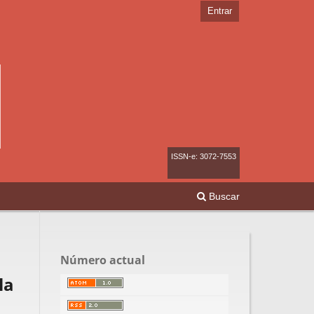
Entrar
ISSN-e: 3072-7553
Buscar
Número actual
la