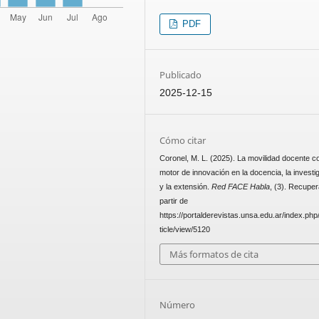
PDF
Publicado
2025-12-15
Cómo citar
Coronel, M. L. (2025). La movilidad docente 
motor de innovación en la docencia, la investi
y la extensión.
Red FACE Habla
, (3). Recupe
partir de
https://portalderevistas.unsa.edu.ar/index.php
ticle/view/5120
Más formatos de cita
Número