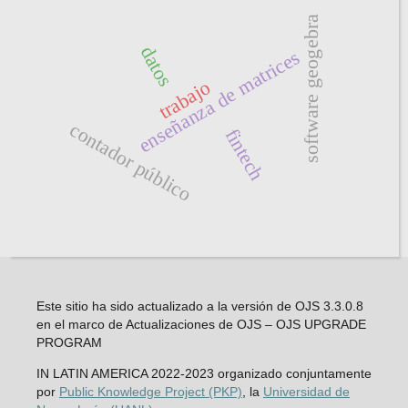
software geogebra
datos
enseñanza de matrices
trabajo
contador público
fintech
Este sitio ha sido actualizado a la versión de OJS 3.3.0.8
en el marco de Actualizaciones de OJS – OJS UPGRADE
PROGRAM
IN LATIN AMERICA 2022-2023 organizado conjuntamente
por
Public Knowledge Project (PKP)
, la
Universidad de