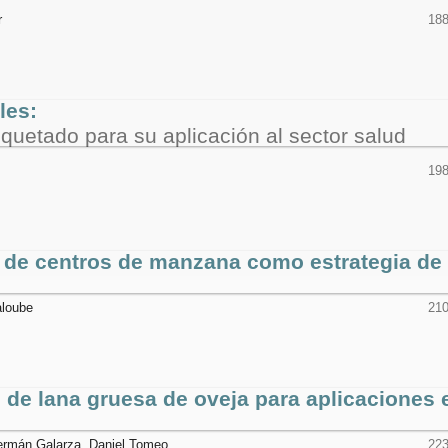
r
188
les:
quetado para su aplicación al sector salud
198
al de centros de manzana como estrategia de
aloube
210
e lana gruesa de oveja para aplicaciones 
 Germán Galarza, Daniel Tomeo
223