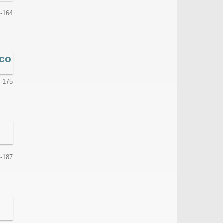
-164
ico
-175
-187