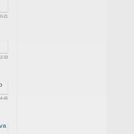
10-21
22-33
o
34-45
iva