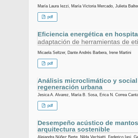
María Laura Iezzi, María Victoria Mercado, Julieta Balte
pdf
Eficiencia energética en hospita
adaptación de herramientas de eti
Micaela Seltzer, Dante Andrés Barbera, Irene Martini
pdf
Análisis microclimático y soci
regeneración urbana
Jesica A. Alvarez, María B. Sosa, Erica N. Correa Cant
pdf
Desempeño acústico de mantos d
arquitectura sostenible
Alejandra Núñez Berte, Nilda Vechiatti, Federico Iasi,