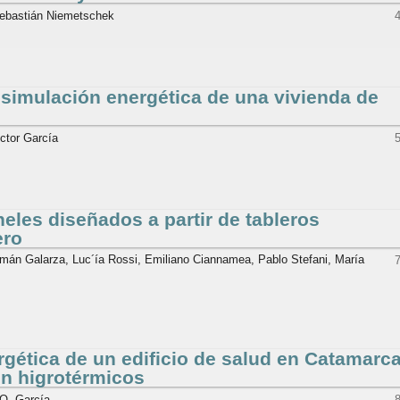
Sebastián Niemetschek
 simulación energética de una vivienda de
íctor García
neles diseñados a partir de tableros
ero
ermán Galarza, Luc´ía Rossi, Emiliano Ciannamea, Pablo Stefani, María
rgética de un edificio de salud en Catamarc
n higrotérmicos
 O. García