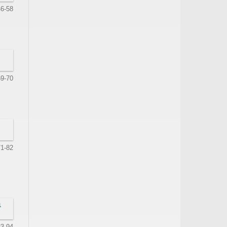
46-58
59-70
71-82
a
83-94