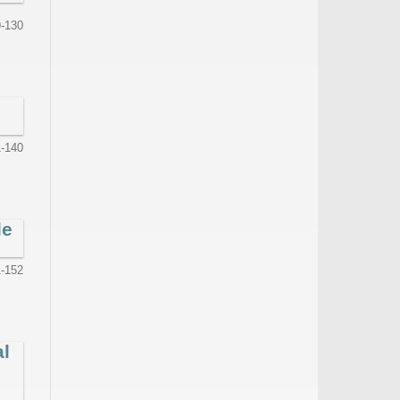
9-130
-140
de
-152
al