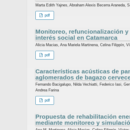
Marta Edith Yajnes, Abraham Alexis Becerra Araneda, 
pdf
Monitoreo, refuncionalización y
interés social en Catamarca
Alicia Macias, Ana Mariela Martinena, Celina Filippín, V
pdf
Características acústicas de pa
aglomerados de bagazo cervec
Fernando Bacigalupo, Nilda Vechiatti, Federico Iasi, G
Andrea Farina
pdf
Propuesta de rehabilitación ene
mediante monitoreo y simulació
Ana M. Martinena, Alicia Macias, Celina Filippín, Víctor