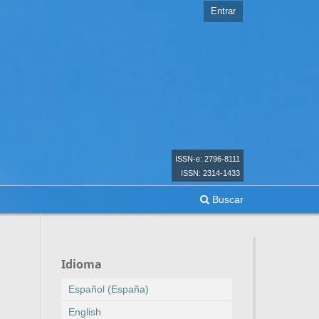
Entrar
ISSN-e: 2796-8111
ISSN: 2314-1433
Buscar
Idioma
Español (España)
English