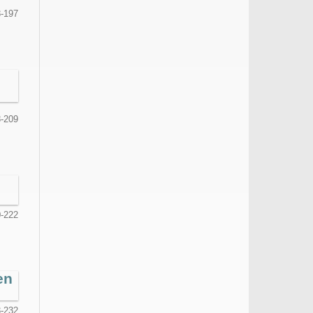
-197
-209
-222
en
-232