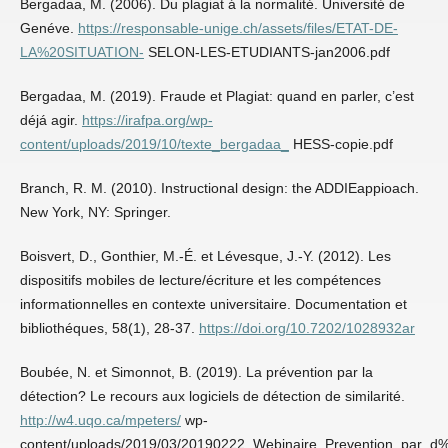
Bergadaa, M. (2006). Du plagiat á la normalité. Université de
Genéve.
https://responsable-unige.ch/assets/files/ETAT-DE-
LA%20SITUATION-
SELON-LES-ETUDIANTS-jan2006.pdf
Bergadaa, M. (2019). Fraude et Plagiat: quand en parler, c’est
déjá agir.
https://irafpa.org/wp-
content/uploads/2019/10/texte_bergadaa_
HESS-copie.pdf
Branch, R. M. (2010). Instructional design: the ADDIEappioach.
New York, NY: Springer.
Boisvert, D., Gonthier, M.-É. et Lévesque, J.-Y. (2012). Les
dispositifs mobiles de lecture/écriture et les compétences
informationnelles en contexte universitaire. Documentation et
bibliothéques, 58(1), 28-37.
https://doi.org/10.7202/1028932ar
Boubée, N. et Simonnot, B. (2019). La prévention par la
détection? Le recours aux logiciels de détection de similarité.
http://w4.uqo.ca/mpeters/
wp-
content/uploads/2019/03/20190222_Webinaire_Prevention_par_d