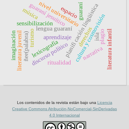
nivel universitario
guaraní jesuítico
guaraní
planifi cación lingüística
espacio
música
cultura y cosmovisión
sensibilización
lengua guaraní
derechos
literatura infantil
turismo
plagio
imaginación
literatura juvenil
ñee(palabra)
isla
aprendizaje
lexicografía
discurso político
narrativa
ritualidad
Los contenidos de la revista están bajo una
Licencia
Creative Commons Atribución-NoComercial-SinDerivadas
4.0 Internacional