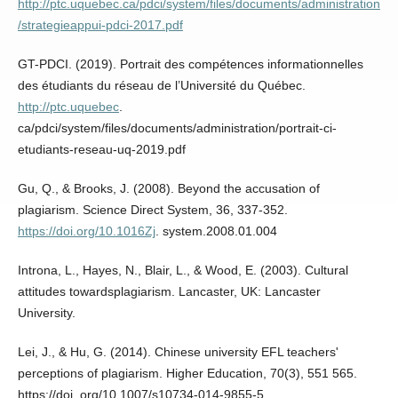
http://ptc.uquebec.ca/pdci/system/files/documents/administration
/strategieappui-pdci-2017.pdf
GT-PDCI. (2019). Portrait des compétences informationnelles
des étudiants du réseau de l’Université du Québec.
http://ptc.uquebec
.
ca/pdci/system/files/documents/administration/portrait-ci-
etudiants-reseau-uq-2019.pdf
Gu, Q., & Brooks, J. (2008). Beyond the accusation of
plagiarism. Science Direct System, 36, 337-352.
https://doi.org/10.1016Zj
. system.2008.01.004
Introna, L., Hayes, N., Blair, L., & Wood, E. (2003). Cultural
attitudes towardsplagiarism. Lancaster, UK: Lancaster
University.
Lei, J., & Hu, G. (2014). Chinese university EFL teachers'
perceptions of plagiarism. Higher Education, 70(3), 551 565.
https://doi. org/10.1007/s10734-014-9855-5