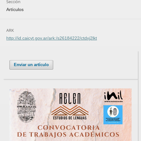
Sección
Artículos
ARK
http://id.caicyt.gov.ar/ark:/s26184222/ctdxj2lkt
Enviar un artículo