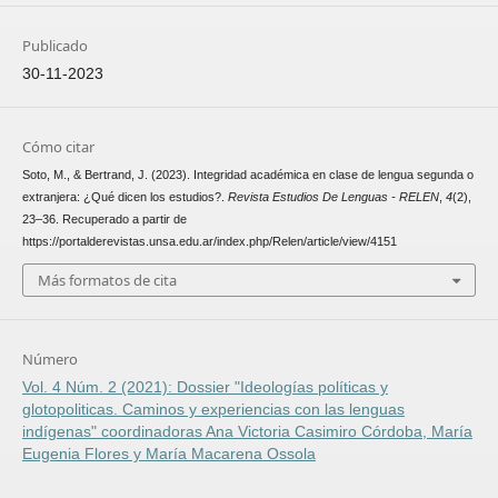
Publicado
30-11-2023
Cómo citar
Soto, M., & Bertrand, J. (2023). Integridad académica en clase de lengua segunda o
extranjera: ¿Qué dicen los estudios?.
Revista Estudios De Lenguas - RELEN
,
4
(2),
23–36. Recuperado a partir de
https://portalderevistas.unsa.edu.ar/index.php/Relen/article/view/4151
Más formatos de cita
Número
Vol. 4 Núm. 2 (2021): Dossier "Ideologías políticas y
glotopoliticas. Caminos y experiencias con las lenguas
indígenas" coordinadoras Ana Victoria Casimiro Córdoba, María
Eugenia Flores y María Macarena Ossola