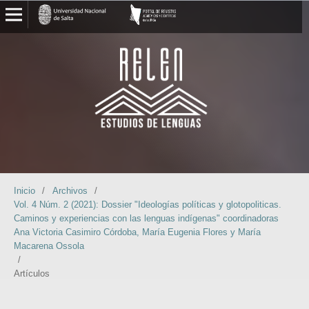
Inicio
/
Archivos
/
Vol. 4 Núm. 2 (2021): Dossier "Ideologías políticas y glotopoliticas.
Caminos y experiencias con las lenguas indígenas" coordinadoras
Ana Victoria Casimiro Córdoba, María Eugenia Flores y María
Macarena Ossola
/
Artículos