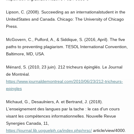
Lipson, C. (2008). Succeeding as an internationalstudent in the
UnitedStates and Canada. Chicago: The University of Chicago
Press.
McGovern, C., Pulford, A., & Siddique, S. (2016, April). The five
paths to preventing plagiarism. TESOL International Convention,
Baltimore, MD, USA.
Ménard, S. (2010, 23 juin). 212 tricheurs épinglés. Le Journal
de Montréal.
https://www.journaldemontreal.com/2010/06/23/212-tricheurs-
epingles
Michaud, G., Desaulniers, A. et Bertrand, J. (2018).
L'enseignement des langues par la tache : le cas d'un cours
visant les compétences informationnelles. Nouvelle Revue
Synergies Canada, 11,
https://journal.lib.uoguelph.ca/index.php/nrsc/
article/view/4000.