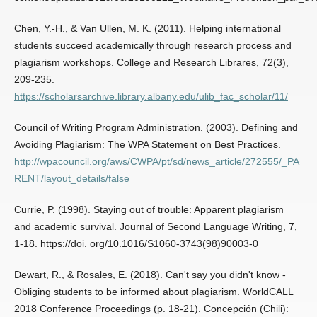
Chen, Y.-H., & Van Ullen, M. K. (2011). Helping international
students succeed academically through research process and
plagiarism workshops. College and Research Librares, 72(3),
209-235.
https://scholarsarchive.library.albany.edu/ulib_fac_scholar/11/
Council of Writing Program Administration. (2003). Defining and
Avoiding Plagiarism: The WPA Statement on Best Practices.
http://wpacouncil.org/aws/CWPA/pt/sd/news_article/272555/_PA
RENT/layout_details/false
Currie, P. (1998). Staying out of trouble: Apparent plagiarism
and academic survival. Journal of Second Language Writing, 7,
1-18. https://doi. org/10.1016/S1060-3743(98)90003-0
Dewart, R., & Rosales, E. (2018). Can't say you didn't know -
Obliging students to be informed about plagiarism. WorldCALL
2018 Conference Proceedings (p. 18-21). Concepción (Chili):