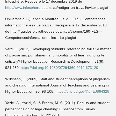
Infosphére. Recuperé le 17 décembre 2019 de
http://www.infosphere.uqam
. ca/rediger-un-travail/eviter-plagiat
Université du Québec a Montréal. [s. d.]. FLS - Compétences
informationnelles - Le plagiat. Récupéré le 17 décembre 2019
de http:// guides.bibliotheques.uqam.ca/themes/160-FLS---
Competencesinformationnelles---Le-plagiat
Vardi, I. (2012). Developing students' referencing skills : A matter
of plagiarism, punishment and morality or of learning to write
critically? Higher Education Research & Development, 31(6),
921 930.
https://doi.org/10.1080/07294360.2012.673120
Wilkinson, J. (2009). Staff and student perceptions of plagiarism
and cheating. International Journal of Teaching and Learning in
Higher Education, 20, 98-105.
https://eric.ed.gov/?id=EJ864328
Yazici, A., Yazici, S., & Erdem, M. S. (2011). Faculty and student
perceptions on college cheating: Evidence from Turkey.
Educational Studies, 37, 221-231.