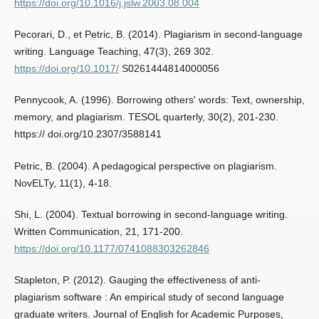
https://doi.org/10.1016/j.jslw.2003.08.004
Pecorari, D., et Petric, B. (2014). Plagiarism in second-language
writing. Language Teaching, 47(3), 269 302.
https://doi.org/10.1017/
S0261444814000056
Pennycook, A. (1996). Borrowing others' words: Text, ownership,
memory, and plagiarism. TESOL quarterly, 30(2), 201-230.
https:// doi.org/10.2307/3588141
Petric, B. (2004). A pedagogical perspective on plagiarism.
NovELTy, 11(1), 4-18.
Shi, L. (2004). Textual borrowing in second-language writing.
Written Communication, 21, 171-200.
https://doi.org/10.1177/0741088303262846
Stapleton, P. (2012). Gauging the effectiveness of anti-
plagiarism software : An empirical study of second language
graduate writers. Journal of English for Academic Purposes,