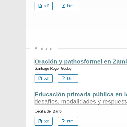
pdf
html
Artículos
Oración y pathosformel en Zam
Santiago Roger Godoy
pdf
html
Educación primaria pública en l
desafíos, modalidades y respues
Cecilia del Barro
pdf
html