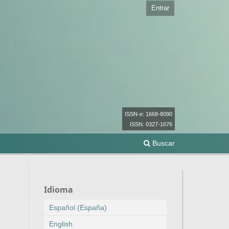
Entrar
ISSN-e: 1668-8090
ISSN: 0327-1676
Buscar
Idioma
Español (España)
English