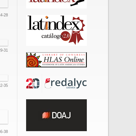
24-28
29-31
32-35
36-38