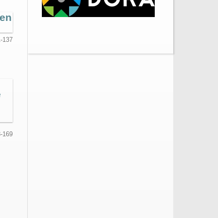
 en
-137
e
-169