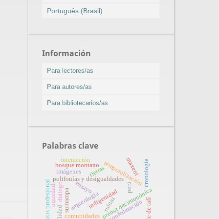
Português (Brasil)
Información
Para lectores/as
Para autores/as
Para bibliotecarios/as
Palabras clave
interacción
maxent
cronología
temporalización
bosque montano
tierras
imágenes
polifonías y desigualdades
praxis profesional
ensayo
perú
diálogo
oquedad
prensa decimonónica
sumampa
indigenidad
arqueología
ruinas
valle de tafí
confederación
ritualidad
comunidades