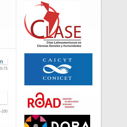
ón
40-73
-100