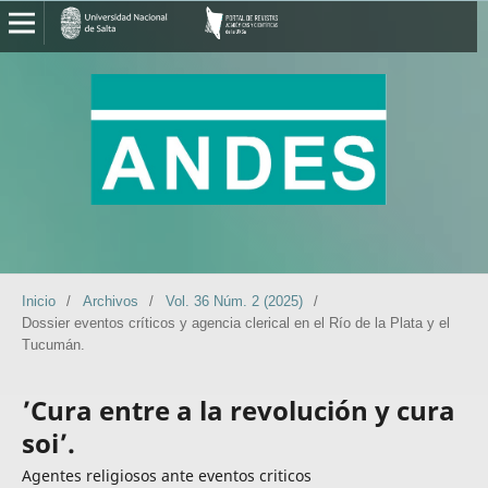
Inicio
/
Archivos
/
Vol. 36 Núm. 2 (2025)
/
Dossier eventos críticos y agencia clerical en el Río de la Plata y el
Tucumán.
’Cura entre a la revolución y cura
soi’.
Agentes religiosos ante eventos criticos