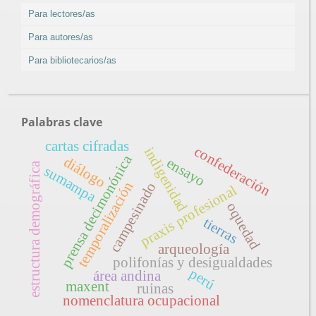
Para lectores/as
Para autores/as
Para bibliotecarios/as
Palabras clave
cartas cifradas
confederación
indigenidad
prensa decimonónica
diálogo
ensayo
estructura demográfica
sumampa
temporalización
campesinado
praxis profesional
oquedad
tierras
arqueología
polifonías y desigualdades
perú
área andina
maxent
ruinas
nomenclatura ocupacional