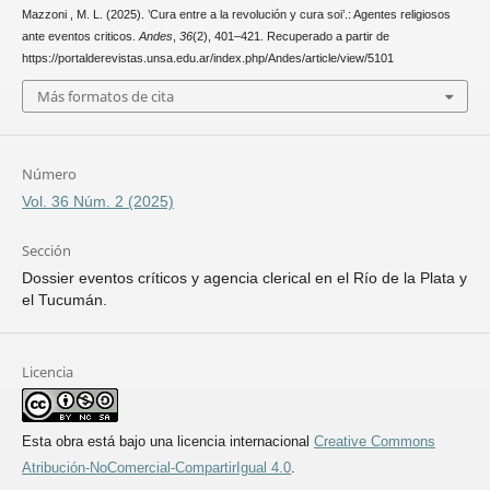
Mazzoni , M. L. (2025). ’Cura entre a la revolución y cura soi’.: Agentes religiosos
ante eventos criticos.
Andes
,
36
(2), 401–421. Recuperado a partir de
https://portalderevistas.unsa.edu.ar/index.php/Andes/article/view/5101
Más formatos de cita
Número
Vol. 36 Núm. 2 (2025)
Sección
Dossier eventos críticos y agencia clerical en el Río de la Plata y
el Tucumán.
Licencia
Esta obra está bajo una licencia internacional
Creative Commons
Atribución-NoComercial-CompartirIgual 4.0
.