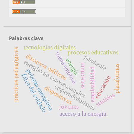
Palabras clave
tecnologías digitales
prácticas pedagógicas
procesos educativos
trama emotiva
discursos médicos
pandemia
energía
energías no convencionales
sensorium
plataformas
empleabilidad
pobreza energética
Ética del cuidado
educación
emprendedorismo
dispositivos
sentidos
jóvenes
acceso a la energía