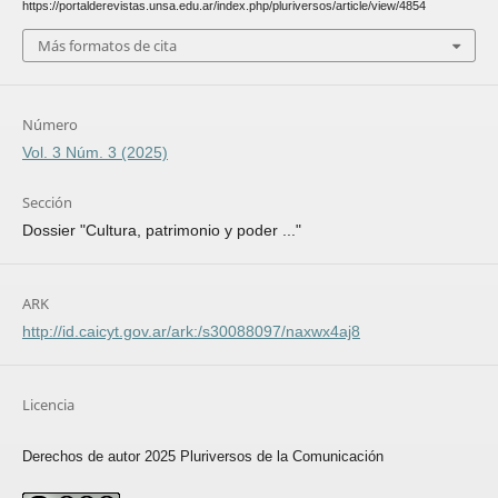
https://portalderevistas.unsa.edu.ar/index.php/pluriversos/article/view/4854
Más formatos de cita
Número
Vol. 3 Núm. 3 (2025)
Sección
Dossier "Cultura, patrimonio y poder ..."
ARK
http://id.caicyt.gov.ar/ark:/s30088097/naxwx4aj8
Licencia
Derechos de autor 2025 Pluriversos de la Comunicación