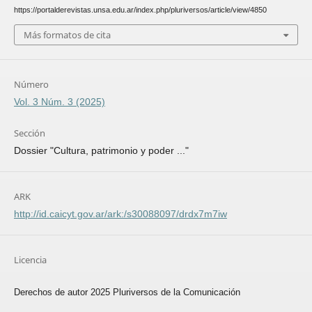
https://portalderevistas.unsa.edu.ar/index.php/pluriversos/article/view/4850
Más formatos de cita
Número
Vol. 3 Núm. 3 (2025)
Sección
Dossier "Cultura, patrimonio y poder ..."
ARK
http://id.caicyt.gov.ar/ark:/s30088097/drdx7m7iw
Licencia
Derechos de autor 2025 Pluriversos de la Comunicación