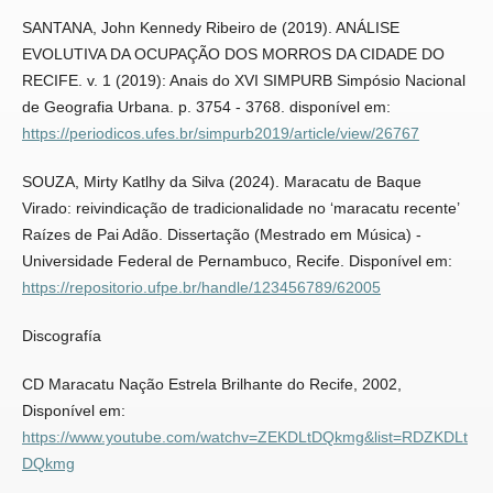
SANTANA, John Kennedy Ribeiro de (2019). ANÁLISE
EVOLUTIVA DA OCUPAÇÃO DOS MORROS DA CIDADE DO
RECIFE. v. 1 (2019): Anais do XVI SIMPURB Simpósio Nacional
de Geografia Urbana. p. 3754 - 3768. disponível em:
https://periodicos.ufes.br/simpurb2019/article/view/26767
SOUZA, Mirty Katlhy da Silva (2024). Maracatu de Baque
Virado: reivindicação de tradicionalidade no ‘maracatu recente’
Raízes de Pai Adão. Dissertação (Mestrado em Música) -
Universidade Federal de Pernambuco, Recife. Disponível em:
https://repositorio.ufpe.br/handle/123456789/62005
Discografía
CD Maracatu Nação Estrela Brilhante do Recife, 2002,
Disponível em:
https://www.youtube.com/watchv=ZEKDLtDQkmg&list=RDZKDLt
DQkmg