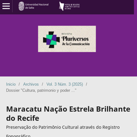
Inicio
/
Archivos
/
Vol. 3 Núm. 3 (2025)
/
Dossier "Cultura, patrimonio y poder ..."
Maracatu Nação Estrela Brilhante
do Recife
Preservação do Patrimônio Cultural através do Registro
Fonográfico