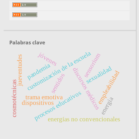
Palabras clave
customización de la escuela
jóvenes
sensorium
jueventudes
pandemia
sexualidad
discursos médicos
empleabilidad
sentidos
cosmotécnicas
procesos educativos
trama emotiva
energía
dispositivos
energías no convencionales