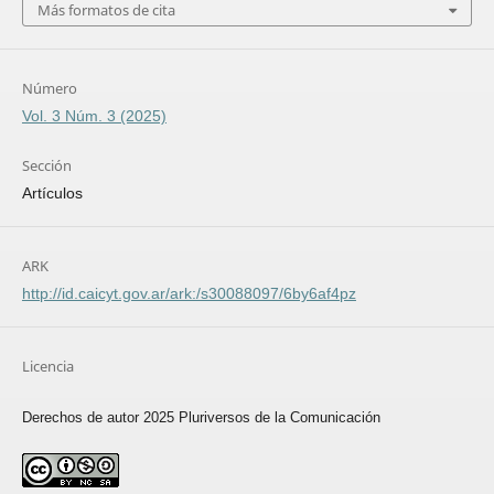
Más formatos de cita
Número
Vol. 3 Núm. 3 (2025)
Sección
Artículos
ARK
http://id.caicyt.gov.ar/ark:/s30088097/6by6af4pz
Licencia
Derechos de autor 2025 Pluriversos de la Comunicación