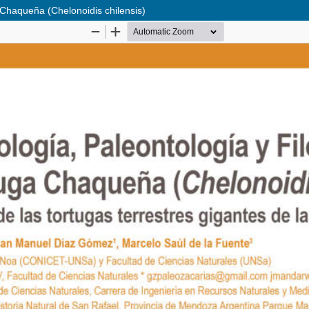
a Chaqueña (Chelonoidis chilensis)