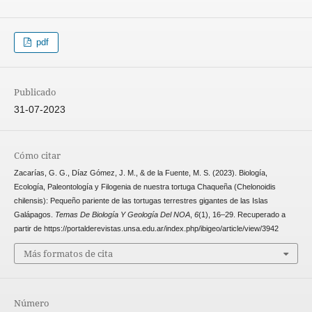
pdf
Publicado
31-07-2023
Cómo citar
Zacarías, G. G., Díaz Gómez, J. M., & de la Fuente, M. S. (2023). Biología,
Ecología, Paleontología y Filogenia de nuestra tortuga Chaqueña (Chelonoidis
chilensis): Pequeño pariente de las tortugas terrestres gigantes de las Islas
Galápagos.
Temas De Biología Y Geología Del NOA
,
6
(1), 16–29. Recuperado a
partir de https://portalderevistas.unsa.edu.ar/index.php/ibigeo/article/view/3942
Más formatos de cita
Número