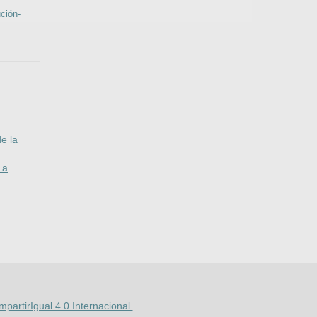
ción-
e la
 a
artirIgual 4.0 Internacional.