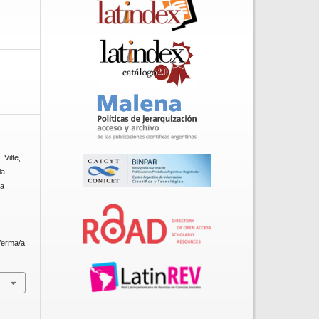
 Vilte,
la
ia
p/erma/a