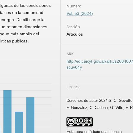
Algu­nas de las conclusiones
Número
ltaicos en la comunidad
Vol. 53 (2024)
nergía. De allí surge la
Sección
 que retomen dimensiones
nfoque más amplio del
Artículos
íticas públicas.
ARK
http://id.caicyt.gov.ar/ark:/s268400
scuv84y
Licencia
Derechos de autor 2024 S. C. Govetto,
F. González, C. Cadena, G. Vilte, F.
Esta obra está bajo una licencia