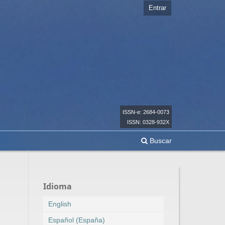
Entrar
ISSN-e: 2684-0073
ISSN: 0328-932X
Buscar
Idioma
English
Español (España)