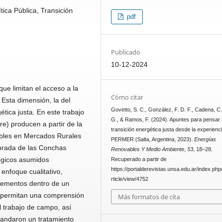
ica Pública, Transición
pdf
Publicado
10-12-2024
ue limitan el acceso a la
Cómo citar
 Esta dimensión, la del
Govetto, S. C., González, F. D. F., Cadena, C.,
ética justa. En este trabajo
G., & Ramos, F. (2024). Apuntes para pensar 
re) producen a partir de la
transición energética justa desde la experienc
bles en Mercados Rurales
PERMER (Salta, Argentina, 2023).
Energías
brada de las Conchas
Renovables Y Medio Ambiente
,
53
, 18–28.
lógicos asumidos
Recuperado a partir de
https://portalderevistas.unsa.edu.ar/index.ph
enfoque cualitativo,
rticle/view/4752
elementos dentro de un
e permitan una comprensión
Más formatos de cita
 trabajo de cam­po, así
mandaron un tratamiento