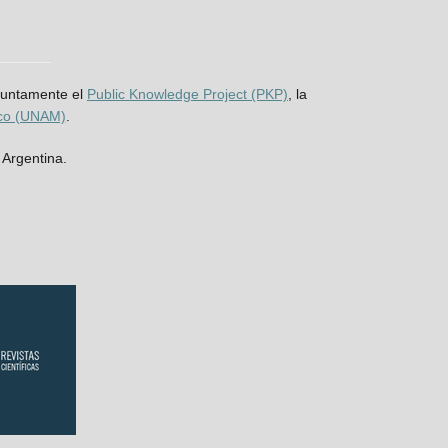
njuntamente el
Public Knowledge Project (PKP)
, la
ico (UNAM)
.
 Argentina.