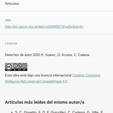
Artículos
ARK
http://id.caicyt.gov.ar/ark:/s26840073/yu0c4xm4n
Licencia
Derechos de autor 2020 H. Suárez, D. Acosta, C. Cadena
Esta obra está bajo una licencia internacional
Creative Commons
Atribución-NoComercial-CompartirIgual 4.0
.
Artículos más leídos del mismo autor/a
S. C. Govetto, F. D. F. González, C. Cadena, G. Vilte, F.