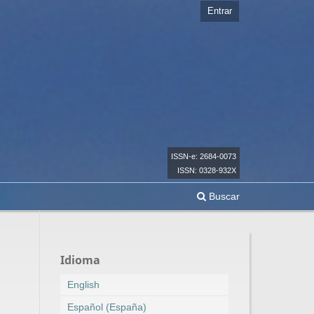
Entrar
ISSN-e: 2684-0073
ISSN: 0328-932X
Buscar
Idioma
English
Español (España)