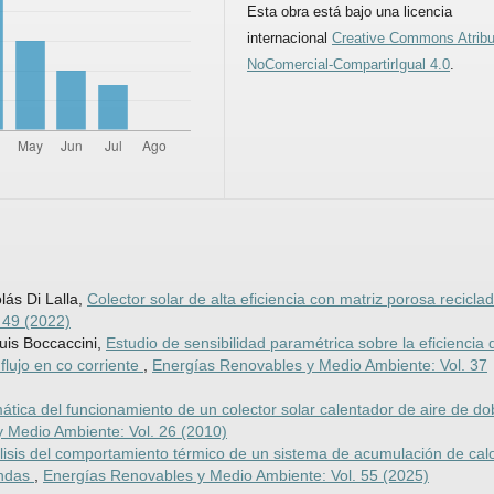
Esta obra está bajo una licencia
internacional
Creative Commons Atribu
NoComercial-CompartirIgual 4.0
.
lás Di Lalla,
Colector solar de alta eficiencia con matriz porosa recicla
 49 (2022)
uis Boccaccini,
Estudio de sensibilidad paramétrica sobre la eficiencia 
flujo en co­ corriente
,
Energías Renovables y Medio Ambiente: Vol. 37
tica del funcionamiento de un colector solar calentador de aire de do
 Medio Ambiente: Vol. 26 (2010)
lisis del comportamiento térmico de un sistema de acumulación de cal
endas
,
Energías Renovables y Medio Ambiente: Vol. 55 (2025)