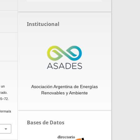
Institucional
,
Asociación Argentina de Energías
 un
Renovables y Ambiente
uzado.
65–72.
p/erma/a
Bases de Datos