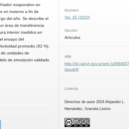
friador evaporativo en
Número
e en invierno a fin de
Vol. 25 (2010)
rgo del año. Se describe el
n área de transferencia
Sección
ra interior medidos en
Artículos
el ensayo del
fectividad promedio (92 %),
o de unidades de
ARK
elo de simulación validado
http://id.caicyt.gov.ar/ark:/s268400
4soxk4f
Licencia
Derechos de autor 2024 Alejandro L.
Hernández, Graciela Lesino