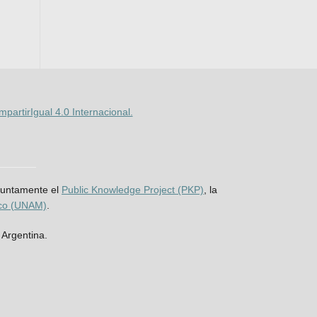
artirIgual 4.0 Internacional.
njuntamente el
Public Knowledge Project (PKP)
, la
ico (UNAM)
.
 Argentina.