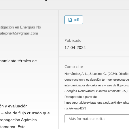
pdf
stigación en Energías No
 alejoher65@gmail.com
Publicado
17-04-2024
onamiento térmico de
Cómo citar
Hernández, A. L., & Lesino, G. (2024). Diseño
construcción y evaluación termoenergética de
intercambiador de calor aire – aire de flujo cr
Energías Renovables Y Medio Ambiente
,
25
, 
Recuperado a partir de
https://portalderevistas.unsa.edu.ar/index.ph
ión y evaluación
rticle/view/4273
 – aire de flujo cruzado que
Más formatos de cita
 Propagación Agámica
atamarca. Este