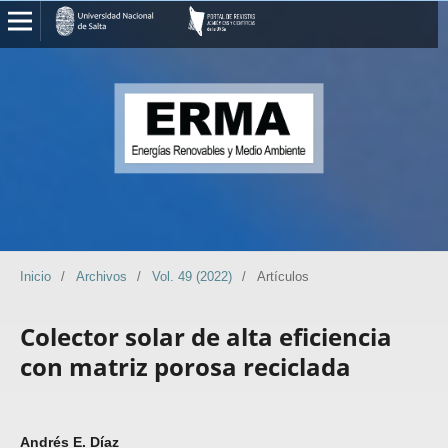
Inicio
/
Archivos
/
Vol. 49 (2022)
/
Artículos
Colector solar de alta eficiencia
con matriz porosa reciclada
Andrés E. Díaz