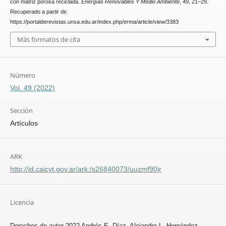
con matriz porosa reciclada.
Energías Renovables Y Medio Ambiente
,
49
, 21–29.
Recuperado a partir de
https://portalderevistas.unsa.edu.ar/index.php/erma/article/view/3383
Más formatos de cita
Número
Vol. 49 (2022)
Sección
Artículos
ARK
http://id.caicyt.gov.ar/ark:/s26840073/uuzmf90jr
Licencia
Derechos de autor 2022 Andrés E. Díaz, Alejandro L. Hernández,