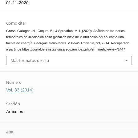
01-11-2020
Cómo citar
Grossi Gallegos, H., Coquet, E., & Spreafích, M. I. (2020). Análisis de las series
temporales de irradiación solar global en vista de la utilización del sol como una
fuente de energía.
Energías Renovables Y Medio Ambiente
,
33
, 7–14. Recuperado
a partir de https://portalderevistas.unsa.edu.ar/index.php/erma/article/view/1447
Más formatos de cita
Número
Vol. 33 (2014)
Sección
Artículos
ARK