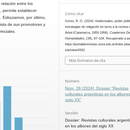
 relación entre los
n
, permite establecer
Cómo citar
ón. Esbozamos, por último,
Geres, R. O. (2024). Intelectuales, poder polít
ista de sus promotores y
estrategias de religación en torno a la revista c
inciales.
Árbol (Catamarca, 1955-1956).
Cuadernos D
Humanidades
, (39), 87–104. Recuperado a par
https://portalderevistas.unsa.edu.ar/index.php
icle/view/4342
Más formatos de cita
Número
Núm. 39 (2024): Dossier "Revistas
culturales argentinas en los albores
siglo XX"
Sección
Dossier: Revistas culturales argent
en los albores del siglo XX