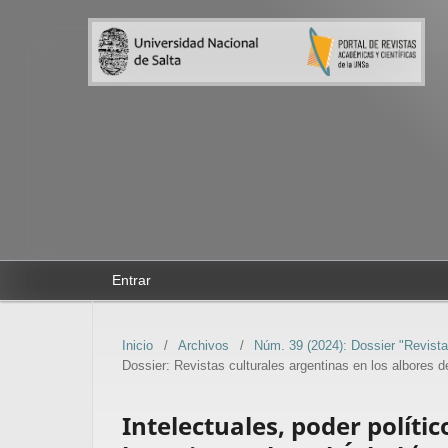
Entrar
Inicio
/
Archivos
/
Núm. 39 (2024): Dossier "Revistas
Dossier: Revistas culturales argentinas en los albores d
Intelectuales, poder polític