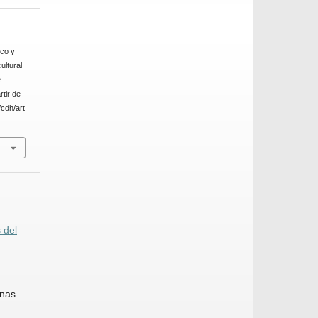
ico y
ultural
e
tir de
/cdh/art
 del
inas