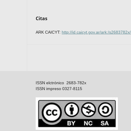
Citas
ARK CAICYT:
http://id.caicyt.gov.ar/ark:/s2683782
ISSN elctrónico 2683-782x
ISSN impreso 0327-8115