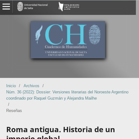
Inicio
/
Archivos
/
Núm. 36 (2022): Dossier: Versiones literarias del Noroeste Argentino
coordinado por Raquel Guzmán y Alejandra Mailhe
/
Reseñas
Roma antigua. Historia de un
imperio global