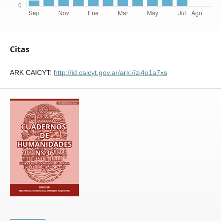
Citas
ARK CAICYT:
http://id.caicyt.gov.ar/ark://zi4o1a7xs