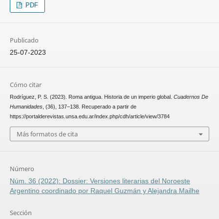
PDF
Publicado
25-07-2023
Cómo citar
Rodríguez, P. S. (2023). Roma antigua. Historia de un imperio global.
Cuadernos De
Humanidades
, (36), 137–138. Recuperado a partir de
https://portalderevistas.unsa.edu.ar/index.php/cdh/article/view/3784
Más formatos de cita
Número
Núm. 36 (2022): Dossier: Versiones literarias del Noroeste
Argentino coordinado por Raquel Guzmán y Alejandra Mailhe
Sección