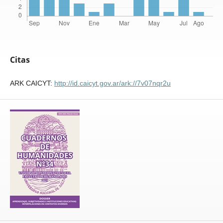
Citas
ARK CAICYT:
http://id.caicyt.gov.ar/ark://7v07nqr2u