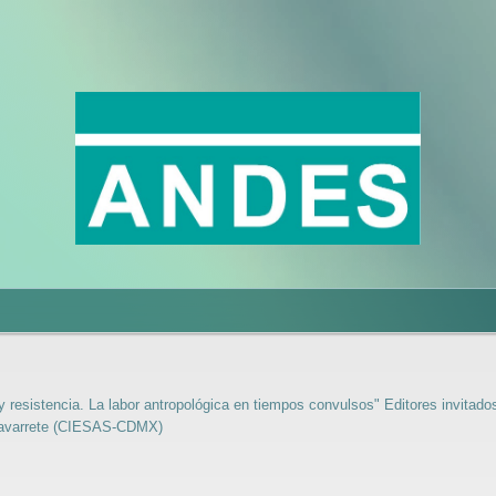
 y resistencia. La labor antropológica en tiempos convulsos" Editores invitado
Navarrete (CIESAS-CDMX)