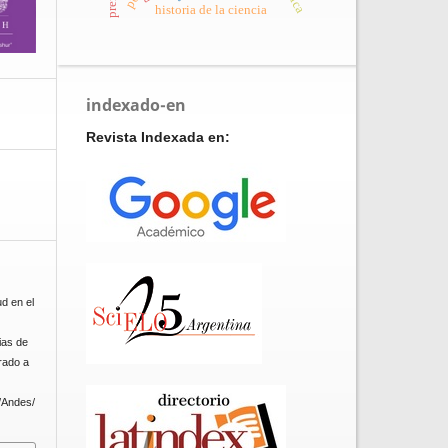
historia de la ciencia
indexado-en
Revista Indexada en:
ud en el
ias de
rado a
p/Andes/