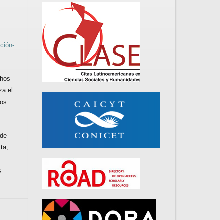
ción-
chos
za el
los
 de
ta,
s