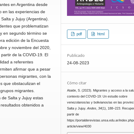
rantes en Argentina desde
 en las experiencias de
Salta y Jujuy (Argentina).
edentes que problematizan
s y en segundo término se
pdf
html
ra edición de la Encuesta
ubre y noviembre del 2020,
 partir de la COVID-19. El
Publicado
didad a referentes
24-08-2023
ermiten afirmar que a pesar
 personas migrantes, con la
Cómo citar
s que obstaculizan el
 grupos migrantes.
Ataide, S. (2023). Migrantes y acceso a la sal
contexto del COVID-19: Un estudio sobre
 de Salta y Jujuy estas
venezolanos/as y bolivianos/as en las provinc
 resultados obtenidos a
Salta y Jujuy.
Andes
,
34
(1), 188–223. Recupe
partir de
https://portalderevistas.unsa.edu.ar/index.ph
article/view/4030