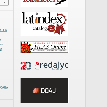
a. La
e
rs
X)
90/6fp