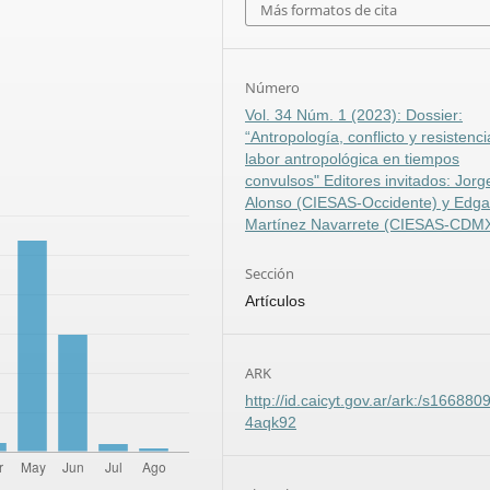
Más formatos de cita
Número
Vol. 34 Núm. 1 (2023): Dossier:
“Antropología, conflicto y resistenci
labor antropológica en tiempos
convulsos" Editores invitados: Jorg
Alonso (CIESAS-Occidente) y Edga
Martínez Navarrete (CIESAS-CDM
Sección
Artículos
ARK
http://id.caicyt.gov.ar/ark:/s166880
4aqk92