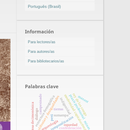
Português (Brasil)
Información
Para lectores/as
Para autores/as
Para bibliotecarios/as
Palabras clave
rey de los congo
modernidad capitalocéntrica
praxis profesional
campesinado
estructura demográfica
maxent
polifonías y desigualdades
indigenidad
prensa decimonónica
tierras
diálogo
sumampa
perú
temporalización
arqueología
ruinas
oquedad
confederación