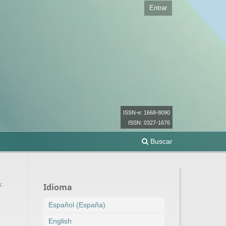
Entrar
ISSN-e: 1668-8090
ISSN: 0327-1676
Buscar
s:
Idioma
Español (España)
English