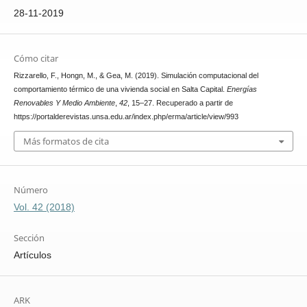
28-11-2019
Cómo citar
Rizzarello, F., Hongn, M., & Gea, M. (2019). Simulación computacional del
comportamiento térmico de una vivienda social en Salta Capital.
Energías
Renovables Y Medio Ambiente
,
42
, 15–27. Recuperado a partir de
https://portalderevistas.unsa.edu.ar/index.php/erma/article/view/993
Más formatos de cita
Número
Vol. 42 (2018)
Sección
Artículos
ARK