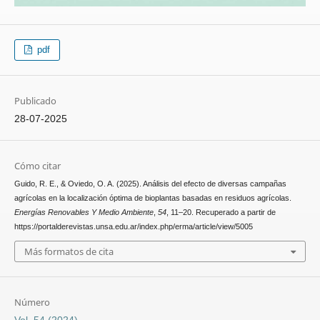
pdf
Publicado
28-07-2025
Cómo citar
Guido, R. E., & Oviedo, O. A. (2025). Análisis del efecto de diversas campañas
agrícolas en la localización óptima de bioplantas basadas en residuos agrícolas.
Energías Renovables Y Medio Ambiente
,
54
, 11–20. Recuperado a partir de
https://portalderevistas.unsa.edu.ar/index.php/erma/article/view/5005
Más formatos de cita
Número