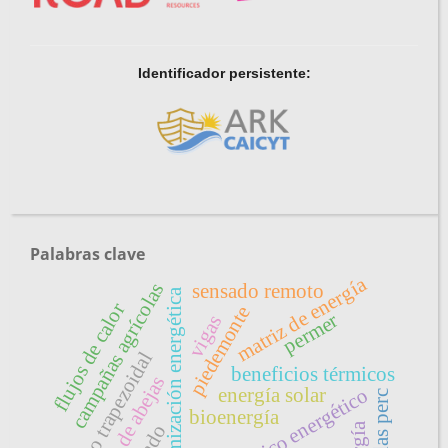
Identificador persistente:
Palabras clave
matriz de energía
sensado remoto
campañas agrícolas
optimización energética
flujos de calor
piedemonte
permer
vigas
recinto trapezoidal
beneficios térmicos
colonia de abejas
energía solar
diagnóstico energético
celdas perc
bioenergía