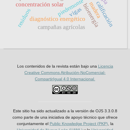
piedemonte
calificación
madera
concentración solar
bioenergía
vigas
residuos
diagnóstico energético
campañas agrícolas
Los contenidos de la revista están bajo una
Licencia
Creative Commons Atribución-NoComercial-
CompartirIgual 4.0 Internacional.
Este sitio ha sido actualizado a la versión de OJS 3.3.0.8
como parte de una iniciativa de apoyo técnico que ofrece
conjuntamente el
Public Knowledge Project (PKP)
, la