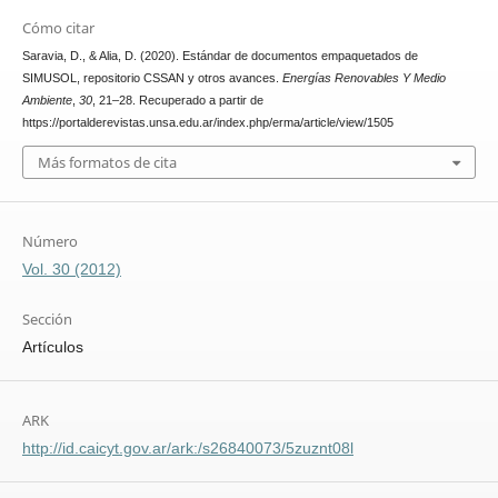
Cómo citar
Saravia, D., & Alia, D. (2020). Estándar de documentos empaquetados de
SIMUSOL, repositorio CSSAN y otros avances.
Energías Renovables Y Medio
Ambiente
,
30
, 21–28. Recuperado a partir de
https://portalderevistas.unsa.edu.ar/index.php/erma/article/view/1505
Más formatos de cita
Número
Vol. 30 (2012)
Sección
Artículos
ARK
http://id.caicyt.gov.ar/ark:/s26840073/5zuznt08l