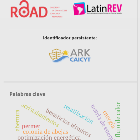
Identificador persistente:
Palabras clave
acristalamientos
flujo de calor
reutilización
matriz de energía
beneficios térmicos
energía
abertura
permer
colonia de abejas
optimización energética