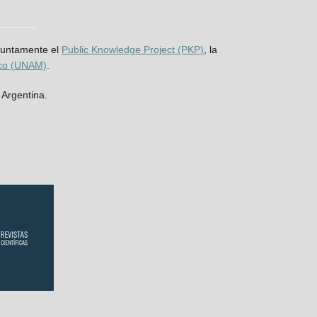
njuntamente el
Public Knowledge Project (PKP)
, la
ico (UNAM)
.
 Argentina.