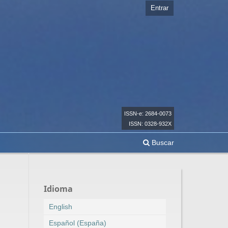
Entrar
ISSN-e: 2684-0073
ISSN: 0328-932X
Buscar
Idioma
English
Español (España)