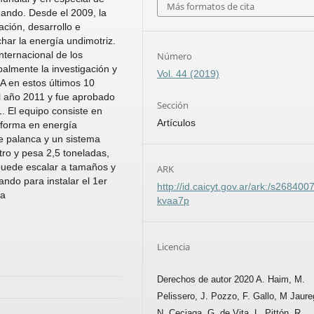
Más formatos de cita
hando. Desde el 2009, la
ción, desarrollo e
har la energía undimotriz.
nternacional de los
Número
palmente la investigación y
Vol. 44 (2019)
A en estos últimos 10
el año 2011 y fue aprobado
Sección
 El equipo consiste en
Artículos
sforma en energía
e palanca y un sistema
ro y pesa 2,5 toneladas,
puede escalar a tamaños y
ARK
ndo para instalar el 1er
http://id.caicyt.gov.ar/ark:/s268400
ta
kvaa7p
Licencia
Derechos de autor 2020 A. Haim, M.
Pelissero, J. Pozzo, F. Gallo, M Jaure
N. Ceciaga, G. de Vita, L. Pittón, R.