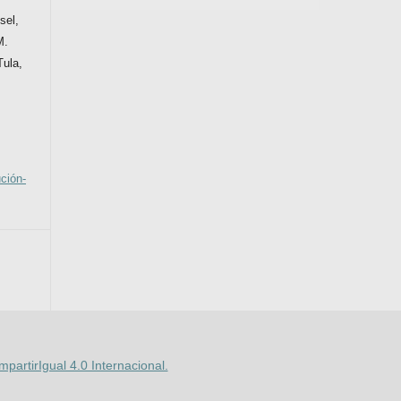
sel,
M.
Tula,
ción-
artirIgual 4.0 Internacional.