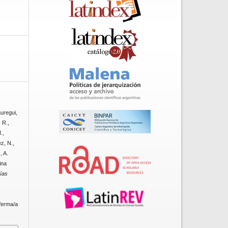
auregui,
, R.,
.,
ez, N.,
, A.
ina
ías
p/erma/a