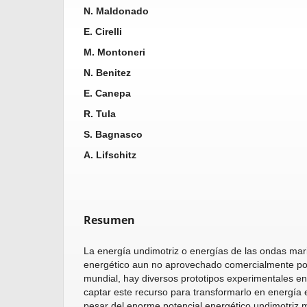
N. Maldonado
E. Cirelli
M. Montoneri
N. Benitez
E. Canepa
R. Tula
S. Bagnasco
A. Lifschitz
Resumen
La energía undimotriz o energías de las ondas mar
energético aun no aprovechado comercialmente por 
mundial, hay diversos prototipos experimentales e
captar este recurso para transformarlo en energía e
pesar del enorme potencial energético undimotriz m