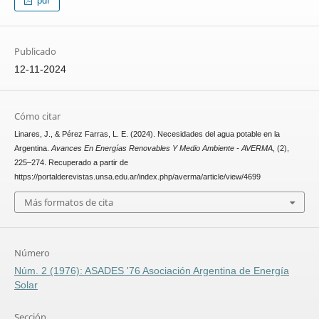
pdf
Publicado
12-11-2024
Cómo citar
Linares, J., & Pérez Farras, L. E. (2024). Necesidades del agua potable en la
Argentina.
Avances En Energías Renovables Y Medio Ambiente - AVERMA
, (2),
225–274. Recuperado a partir de
https://portalderevistas.unsa.edu.ar/index.php/averma/article/view/4699
Más formatos de cita
Número
Núm. 2 (1976): ASADES '76 Asociación Argentina de Energía
Solar
Sección