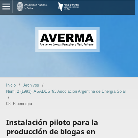
Inicio
/
Archivos
/
Núm. 2 (1993): ASADES '93 Asociación Argentina de Energía Solar
/
08. Bioenergía
Instalación piloto para la
producción de biogas en