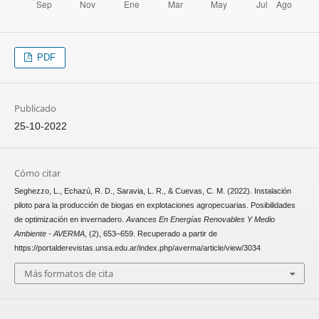
PDF
Publicado
25-10-2022
Cómo citar
Seghezzo, L., Echazú, R. D., Saravia, L. R., & Cuevas, C. M. (2022). Instalación
piloto para la producción de biogas en explotaciones agropecuarias. Posibilidades
de optimización en invernadero.
Avances En Energías Renovables Y Medio
Ambiente - AVERMA
, (2), 653–659. Recuperado a partir de
https://portalderevistas.unsa.edu.ar/index.php/averma/article/view/3034
Más formatos de cita