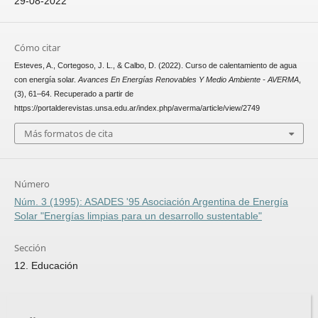
29-08-2022
Cómo citar
Esteves, A., Cortegoso, J. L., & Calbo, D. (2022). Curso de calentamiento de agua
con energía solar.
Avances En Energías Renovables Y Medio Ambiente - AVERMA
,
(3), 61–64. Recuperado a partir de
https://portalderevistas.unsa.edu.ar/index.php/averma/article/view/2749
Más formatos de cita
Número
Núm. 3 (1995): ASADES '95 Asociación Argentina de Energía
Solar "Energías limpias para un desarrollo sustentable"
Sección
12. Educación