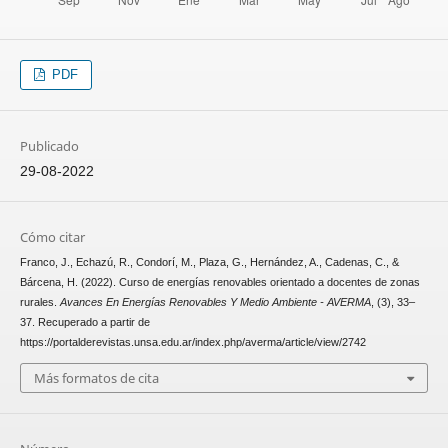
PDF
Publicado
29-08-2022
Cómo citar
Franco, J., Echazú, R., Condorí, M., Plaza, G., Hernández, A., Cadenas, C., &
Bárcena, H. (2022). Curso de energías renovables orientado a docentes de zonas
rurales.
Avances En Energías Renovables Y Medio Ambiente - AVERMA
, (3), 33–
37. Recuperado a partir de
https://portalderevistas.unsa.edu.ar/index.php/averma/article/view/2742
Más formatos de cita