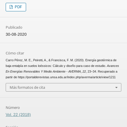
PDF
Publicado
30-08-2020
Cómo citar
Carro Pérez, M. E., Peiretti, A., & Francisca, F. M. (2020). Energía geotérmica de
baja entalpía en suelos loéssicos: Cálculo y diseño para caso de estudio.
Avances
En Energías Renovables Y Medio Ambiente - AVERMA
,
22
, 23–34. Recuperado a
partir de https://portalderevistas.unsa.edu.ar/index.php/averma/article/view/1211
Más formatos de cita
Número
Vol. 22 (2018)