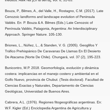
inéditos. Atek Na [En la tierra], vol. 6, 51-85.
Bouza, P., Bilmes, A., del Valle, H., Rostagno, C.M. (2017). Late
Cenozoic landforms and landscape evolution of Peninsula
Valdés. En: P. Bouza & A. Bilmes (Eds.) Late Cenozoic of
Península Valdés, Patagonia, Argentina: An Interdisciplinary
Approach. Springer Nature. 105-130.
Briones, L., Núñez, L., & Standen, V. G. (2005). Geoglifos Y
Tráfico Prehispánico De Caravanas De Llamas En El Desierto
De Atacama (Norte De Chile). Chungará, vol. 37 (2), 195-223.
Bunicontro, M.P. 2018. Geomorfología, evolución y dinámica
costera: implicancias en el manejo costero y ambiental en el
Golfo Nuevo, provincia de Chubut. (Tesis doctoral). Facultad de
Ciencias Exactas y Naturales, Departamento de Ciencias
Geológicas, Universidad de Buenos Aires.
Cabrera, A.L. (1976). Regiones fitogeográficas argentinas. En:
W.F. Kigler (Ed.) Enciclopedia Argentina de Agricultura y