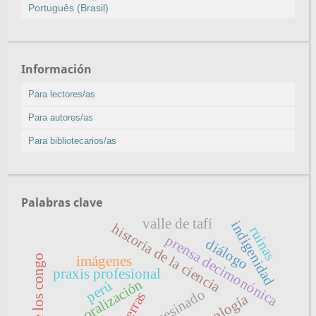
Português (Brasil)
Información
Para lectores/as
Para autores/as
Para bibliotecarios/as
Palabras clave
valle de tafí
indigenidad
historia de la ciencia
ruinas
prensa decimonónica
diálogo
rey de los congo
imágenes
praxis profesional
temporalización
perú
campesinado
tierras
arqueología