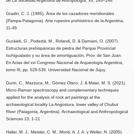
de La Sociedad Argentina de Antropología, XII, 245–248.
Gradin, C. J. (1985). Área de los cazadores meridionales
(Pampa-Patagonia). Arte rupestre prehistórico de la Argentina,
11-49.
Guráieb, G., Podestá, M., Rolandi, D. & Damiani, O. (2007).
Estructuras prehispánicas de piedra del Parque Provincial
Ischigualasto y su área de amortiguación, Prov. de San Juan.
En Actas del xvi Congreso Nacional de Arqueología Argentina,
tomo III, pp. 529-535. Universidad Nacional de Jujuy.
Gurin, C., Mazzuca, M., Gómez Otero, J. & Maier, M. S. (2021).
Micro-Raman spectroscopy and complementary techniques
applied for the analysis of rock art paintings at the
archaeological locality La Angostura, lower valley of Chubut
River (Patagonia, Argentina). Archaeological and Anthropological
Sciences 13, 1-21
Haller, M. J., Meister, C. M., Monti, A. J. A. y Weiler, N. (2005).