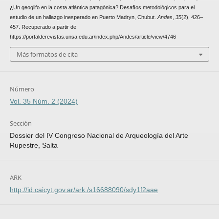
¿Un geoglifo en la costa atlántica patagónica? Desafíos metodológicos para el
estudio de un hallazgo inesperado en Puerto Madryn, Chubut.
Andes
,
35
(2), 426–
457. Recuperado a partir de
https://portalderevistas.unsa.edu.ar/index.php/Andes/article/view/4746
Más formatos de cita
Número
Vol. 35 Núm. 2 (2024)
Sección
Dossier del IV Congreso Nacional de Arqueología del Arte
Rupestre, Salta
ARK
http://id.caicyt.gov.ar/ark:/s16688090/sdy1f2aae