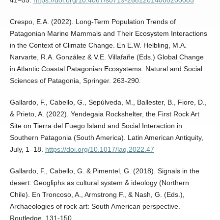
41–55.
https://doi.org/10.4067/s0719-26812014000200005
Crespo, E.A. (2022). Long-Term Population Trends of
Patagonian Marine Mammals and Their Ecosystem Interactions
in the Context of Climate Change. En E.W. Helbling, M.A.
Narvarte, R.A. González & V.E. Villafañe (Eds.) Global Change
in Atlantic Coastal Patagonian Ecosystems. Natural and Social
Sciences of Patagonia, Springer. 263-290.
Gallardo, F., Cabello, G., Sepúlveda, M., Ballester, B., Fiore, D.,
& Prieto, A. (2022). Yendegaia Rockshelter, the First Rock Art
Site on Tierra del Fuego Island and Social Interaction in
Southern Patagonia (South America). Latin American Antiquity,
July, 1–18.
https://doi.org/10.1017/laq.2022.47
Gallardo, F., Cabello, G. & Pimentel, G. (2018). Signals in the
desert: Geogliphs as cultural system & ideology (Northern
Chile). En Troncoso, A., Armstrong F., & Nash, G. (Eds.),
Archaeologies of rock art: South American perspective.
Routledge. 131-150.