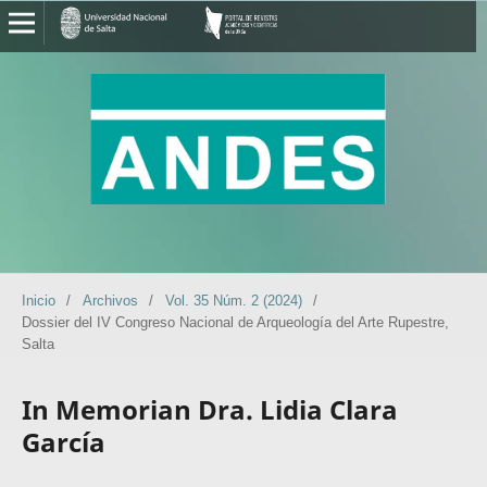
Inicio
/
Archivos
/
Vol. 35 Núm. 2 (2024)
/
Dossier del IV Congreso Nacional de Arqueología del Arte Rupestre,
Salta
In Memorian Dra. Lidia Clara
García