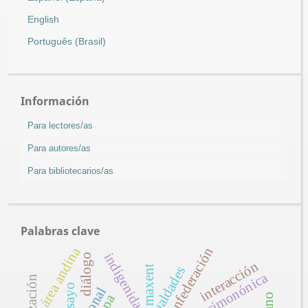
English
Português (Brasil)
Información
Para lectores/as
Para autores/as
Para bibliotecarios/as
Palabras clave
área andina
confederación
indigenidad
diálogo
interacción
maxent
prensa decimonónica
ensayo