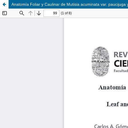
Anatomía Foliar y Caulinar de Mutisia acuminata var. paucijuga