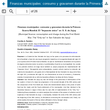
Finanzas municipales: consumo y gravamen durante la Primera Guerra Mundial. El “Impuesto único” en S. S. de Jujuy