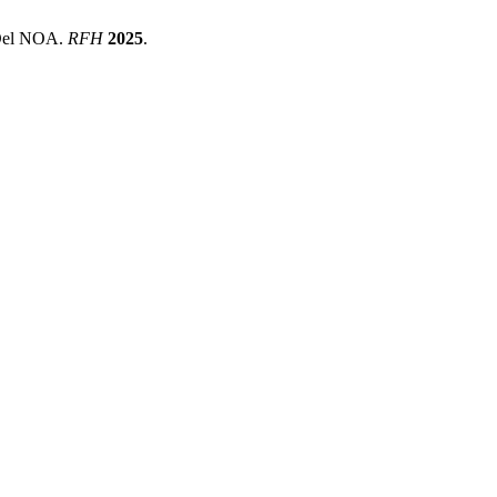
o Del NOA.
RFH
2025
.