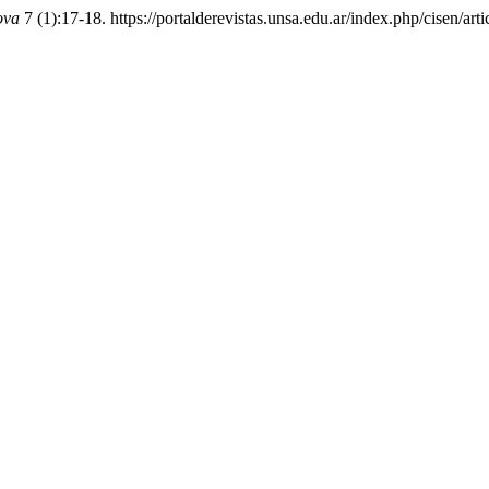
ova
7 (1):17-18. https://portalderevistas.unsa.edu.ar/index.php/cisen/art