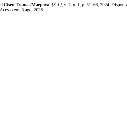
del Cisen Tramas/Maepova
,
[S. l.]
, v. 7, n. 1, p. 51–66, 2024. Disponí
. Acesso em: 8 ago. 2026.