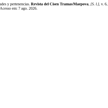
des y pertenencias.
Revista del Cisen Tramas/Maepova
,
[S. l.]
, v. 6
. Acesso em: 7 ago. 2026.