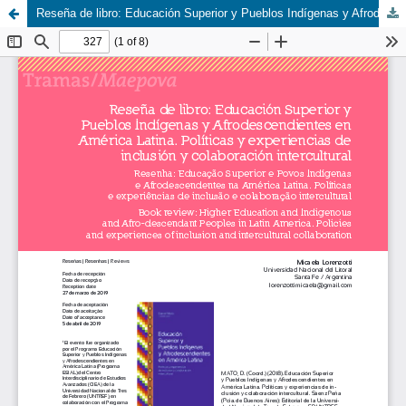
Reseña de libro: Educación Superior y Pueblos Indígenas y Afrodescendientes en América Latina