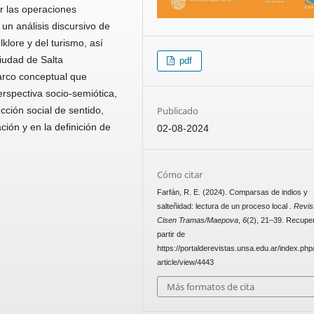
ar las operaciones
 un análisis discursivo de
lore y del turismo, así
iudad de Salta
pdf
marco conceptual que
rspectiva socio-semiótica,
Publicado
ción social de sentido,
ación y en la definición de
02-08-2024
Cómo citar
Farfán, R. E. (2024). Comparsas de indios y
salteñidad: lectura de un proceso local .
Revis
Cisen Tramas/Maepova
,
6
(2), 21–39. Recupe
partir de
https://portalderevistas.unsa.edu.ar/index.php
article/view/4443
Más formatos de cita