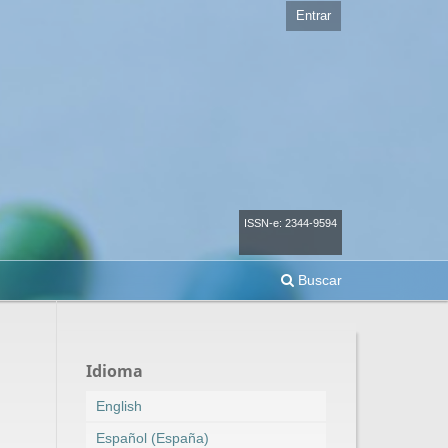
Entrar
ISSN-e: 2344-9594
Buscar
Idioma
English
Español (España)