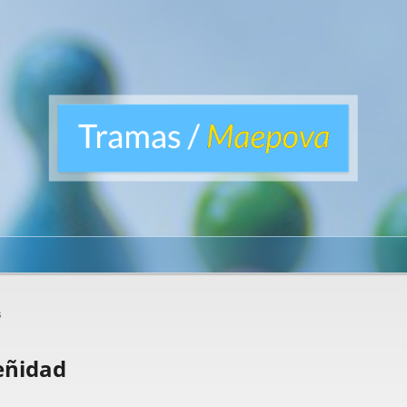
s
eñidad