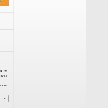
ta Del
rado a
/cisen/