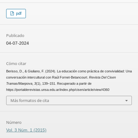
pdf
Publicado
04-07-2024
Cómo citar
Berisso, D., & Giuliano, F. (2024). La educación como práctica de convivialidad: Una
conversación intercultural con Raúl Fornet-Betancourt.
Revista Del Cisen
Tramas/Maepova
,
3
(1), 139–151. Recuperado a partir de
https://portalderevistas.unsa.edu.ar/index.php/cisen/article/view/4360
Más formatos de cita
Número
Vol. 3 Núm. 1 (2015)