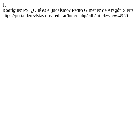
1.
Rodríguez PS. ¿Qué es el judaísmo? Pedro Giménez de Aragón Sierra. E
https://portalderevistas.unsa.edu.ar/index.php/cdh/article/view/4956