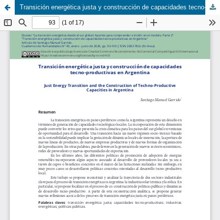
Transición energética justa y construcción de capacidades tecno-productivas en Argentina